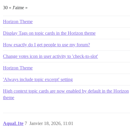
30 « J'aime »
Horizon Theme
Display Tags on topic cards in the Horizon theme
How exactly do I get people to use my forum?
Change votes icon in user activity to 'check-to-slot'
Horizon Theme
'Always include topic excerpt' setting
High context topic cards are now enabled by default in the Horizon
theme
AquaL1te
7
Janvier 18, 2026, 11:01