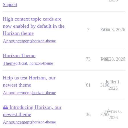
Support
High context topic cards are
now enabled by default in the
7
397
Août 3, 2026
Horizon theme
Announcements
horizon-theme
Horizon Theme
73
7462
Mai 28, 2026
Theme
official
,
horizon-theme
Help us test Horizon, our
Juillet 1,
newest theme
61
3198
2025
Announcements
horizon-theme
🌅 Introducing Horizon, our
Février 6,
newest theme
36
3283
2026
Announcements
horizon-theme