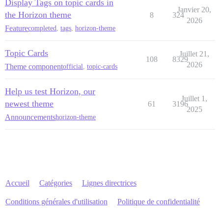
Display Tags on topic cards in
Janvier 20,
the Horizon theme
8
324
2026
Feature
completed
,
tags
,
horizon-theme
Topic Cards
Juillet 21,
108
8329
2026
Theme component
official
,
topic-cards
Help us test Horizon, our
Juillet 1,
newest theme
61
3196
2025
Announcements
horizon-theme
Accueil
Catégories
Lignes directrices
Conditions générales d'utilisation
Politique de confidentialité