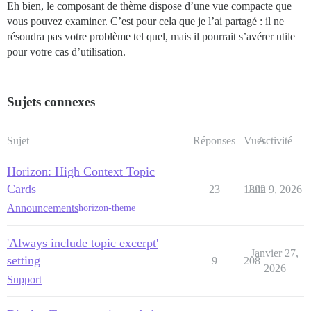
Eh bien, le composant de thème dispose d’une vue compacte que
vous pouvez examiner. C’est pour cela que je l’ai partagé : il ne
résoudra pas votre problème tel quel, mais il pourrait s’avérer utile
pour votre cas d’utilisation.
Sujets connexes
Sujet
Réponses
Vues
Activité
Horizon: High Context Topic
Cards
23
1892
Juin 9, 2026
Announcements
horizon-theme
'Always include topic excerpt'
Janvier 27,
setting
9
208
2026
Support