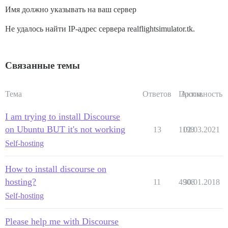
Имя должно указывать на ваш сервер
Не удалось найти IP-адрес сервера realflightsimulator.tk.
Связанные темы
Тема
Ответов
Просм.
Активность
I am trying to install Discourse
on Ubuntu BUT it's not working
13
1198
02.03.2021
Self-hosting
How to install discourse on
hosting?
11
4908
30.01.2018
Self-hosting
Please help me with Discourse