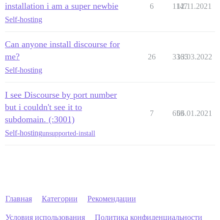
installation i am a super newbie
6
1147
12.11.2021
Self-hosting
Can anyone install discourse for
me?
26
3365
13.03.2022
Self-hosting
I see Discourse by port number
but i couldn't see it to
7
653
06.01.2021
subdomain. (:3001)
Self-hosting
unsupported-install
Главная
Категории
Рекомендации
Условия использования
Политика конфиденциальности