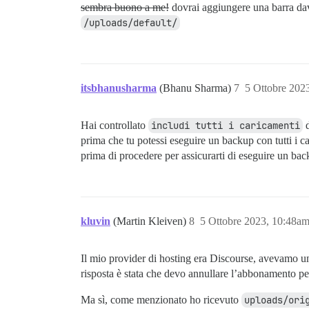
sembra buono a me!
dovrai aggiungere una barra da
/uploads/default/
itsbhanusharma
(Bhanu Sharma)
7
5 Ottobre 202
Hai controllato
includi tutti i caricamenti
d
prima che tu potessi eseguire un backup con tutti i c
prima di procedere per assicurarti di eseguire un b
kluvin
(Martin Kleiven)
8
5 Ottobre 2023, 10:48a
Il mio provider di hosting era Discourse, avevamo un 
risposta è stata che devo annullare l’abbonamento per 
Ma sì, come menzionato ho ricevuto
uploads/ori