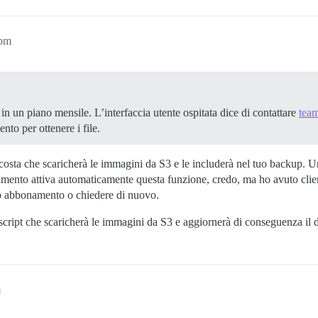
8pm
in un piano mensile. L’interfaccia utente ospitata dice di contattare
tea
nto per ottenere i file.
costa che scaricherà le immagini da S3 e le includerà nel tuo backup. 
mento attiva automaticamente questa funzione, credo, ma ho avuto clien
uo abbonamento o chiedere di nuovo.
script che scaricherà le immagini da S3 e aggiornerà di conseguenza il 
m