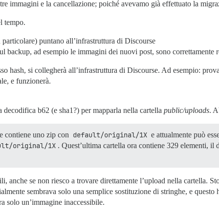
stre immagini e la cancellazione; poiché avevamo già effettuato la migra
el tempo.
particolare) puntano all’infrastruttura di Discourse
ul backup, ad esempio le immagini dei nuovi post, sono correttamente ref
sso hash, si collegherà all’infrastruttura di Discourse. Ad esempio: pro
le, e funzionerà.
a decodifica b62 (e sha1?) per mapparla nella cartella
public/uploads
. 
rse contiene uno zip con
default/original/1X
e attualmente può esse
ult/original/1X
. Quest’ultima cartella ora contiene 329 elementi, i
li, anche se non riesco a trovare direttamente l’upload nella cartella. S
ialmente sembrava solo una semplice sostituzione di stringhe, e questo
era solo un’immagine inaccessibile.