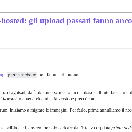
-hosted: gli upload passati fanno anco
ing
,
posts:rebake
non fa nulla di buono.
stanza Lightsail, da lì abbiamo scaricato un database dall’interfaccia ut
 self-hosted mantenendo attiva la versione precedente.
um. Iniziamo a migrare le immagini. Per farlo, prima annulliamo il nos
za self-hosted, dovremmo solo caricare dall’istanza ospitata
prima della