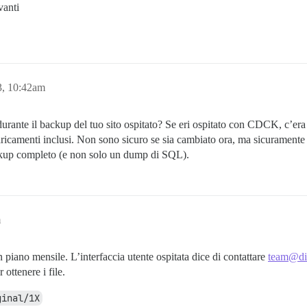
vanti
3, 10:42am
urante il backup del tuo sito ospitato? Se eri ospitato con CDCK, c’er
aricamenti inclusi. Non sono sicuro se sia cambiato ora, ma sicuramente v
ackup completo (e non solo un dump di SQL).
m
piano mensile. L’interfaccia utente ospitata dice di contattare
team@di
ottenere i file.
ginal/1X