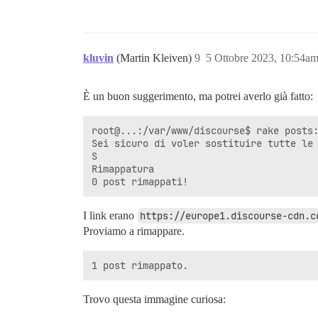
kluvin
(Martin Kleiven)
9
5 Ottobre 2023, 10:54a
È un buon suggerimento, ma potrei averlo già fatto:
root@...:/var/www/discourse$ rake posts:
Sei sicuro di voler sostituire tutte le 
S

Rimappatura

I link erano
https://europe1.discourse-cdn.c
Proviamo a rimappare.
Trovo questa immagine curiosa: