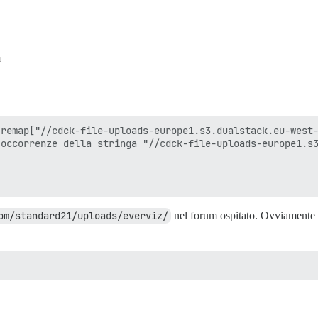
m
remap["//cdck-file-uploads-europe1.s3.dualstack.eu-west-
occorrenze della stringa "//cdck-file-uploads-europe1.s3
om/standard21/uploads/everviz/
nel forum ospitato. Ovviamente è