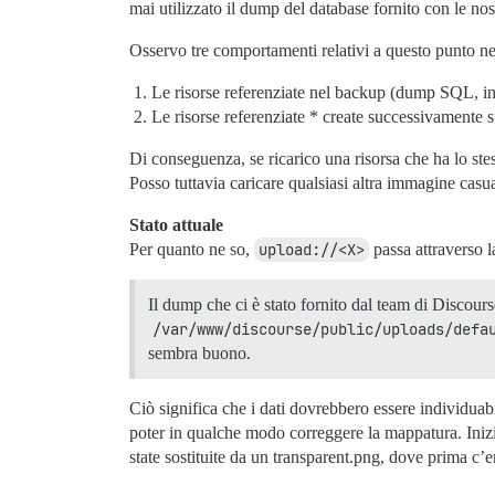
mai utilizzato il dump del database fornito con le no
Osservo tre comportamenti relativi a questo punto n
Le risorse referenziate nel backup (dump SQL, in 
Le risorse referenziate * create successivamente s
Di conseguenza, se ricarico una risorsa che ha lo ste
Posso tuttavia caricare qualsiasi altra immagine casua
Stato attuale
Per quanto ne so,
upload://<X>
passa attraverso l
Il dump che ci è stato fornito dal team di Discou
/var/www/discourse/public/uploads/defa
sembra buono.
Ciò significa che i dati dovrebbero essere individuabi
poter in qualche modo correggere la mappatura. Iniz
state sostituite da un transparent.png, dove prima c’