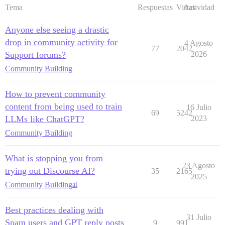
Tema
Respuestas
Vistas
Actividad
Anyone else seeing a drastic
drop in community activity for
4 Agosto
77
2042
Support forums?
2026
Community Building
How to prevent community
content from being used to train
16 Julio
69
5242
LLMs like ChatGPT?
2023
Community Building
What is stopping you from
23 Agosto
trying out Discourse AI?
35
2165
2025
Community Building
ai
Best practices dealing with
31 Julio
Spam users and GPT reply posts
9
991