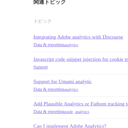
関連トピック
トピック
Integrating Adobe analytics with Discourse
Data & reporting
analytics
Javascript code snippet injection for cookie t
Support
Support for Umami analytic
Data & reporting
analytics
Add Plausible Analytics or Fathom tracking 
Data & reporting
guide
,
analytics
Can I implement Adobe Analytics?