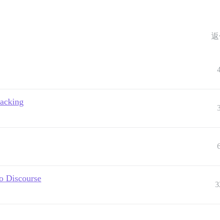
返
racking
to Discourse
3