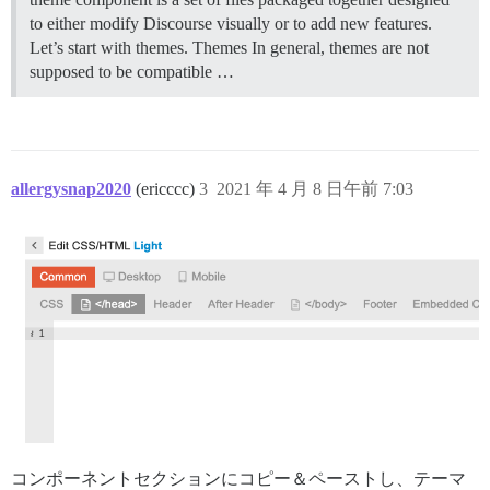
to either modify Discourse visually or to add new features.
Let’s start with themes.
Themes In general, themes are not
supposed to be compatible …
allergysnap2020
(ericccc)
3
2021 年 4 月 8 日午前 7:03
コンポーネントセクションにコピー＆ペーストし、テーマ