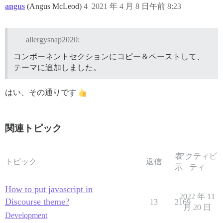
angus
(Angus McLeod)
4
2021 年 4 月 8 日午前 8:23
allergysnap2020:
コンポーネントセクションにコピー＆ペーストして、
テーマに追加しました。
はい、その通りです
関連トピック
表
アクティビ
トピック
返信
示
ティ
How to put javascript in
2022 年 11
Discourse theme?
13
2169
月 20 日
Development