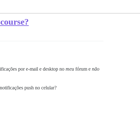
scourse?
ificações por e-mail e desktop no
meu
fórum e
não
notificações push no celular?