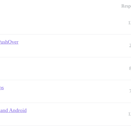
Resp
1
 PushOver
ps
S and Android
1