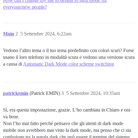
How can I change my site to default to light mode for
everyone/new people?
Moin
2
5 Settembre 2024, 6:22am
Vedono l’altro tema o il tuo tema predefinito con colori scuri? Forse
usano il loro telefono in modalità scura e vedono una versione scura
a causa di
Automatic Dark Mode color scheme switching
patrickemin
(Patrick EMIN)
3
5 Settembre 2024, 10:35am
Sì, era questa impostazione, grazie. L’ho cambiata in Chiaro e ora
va bene.
Non l’ho mai fatto perché pensavo che gli utenti di dark mode
mobile non avrebbero mai visto la dark mode, ma penso che ci sia
confusione tra la parola dark che può essere il termine del sistema