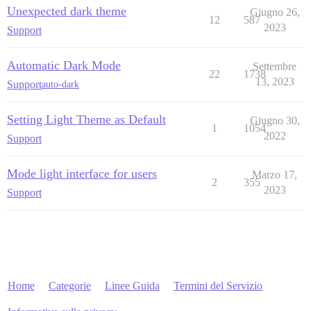
Unexpected dark theme
Giugno 26,
12
587
2023
Support
Automatic Dark Mode
Settembre
22
1738
13, 2023
Support
auto-dark
Setting Light Theme as Default
Giugno 30,
1
1054
2022
Support
Mode light interface for users
Marzo 17,
2
355
2023
Support
Home
Categorie
Linee Guida
Termini del Servizio