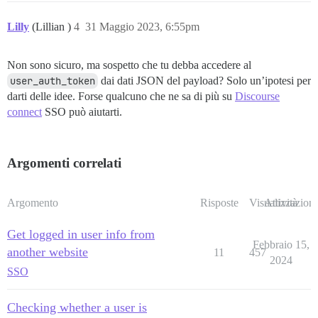
Lilly
(Lillian )
4
31 Maggio 2023, 6:55pm
Non sono sicuro, ma sospetto che tu debba accedere al
user_auth_token
dai dati JSON del payload? Solo un’ipotesi per
darti delle idee. Forse qualcuno che ne sa di più su
Discourse
connect
SSO può aiutarti.
Argomenti correlati
Argomento
Risposte
Visualizzazioni
Attività
Get logged in user info from
Febbraio 15,
another website
11
457
2024
SSO
Checking whether a user is