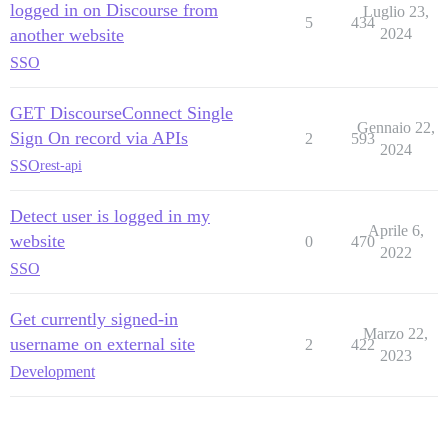
logged in on Discourse from
Luglio 23,
5
434
another website
2024
SSO
GET DiscourseConnect Single
Gennaio 22,
Sign On record via APIs
2
593
2024
SSO
rest-api
Detect user is logged in my
Aprile 6,
website
0
470
2022
SSO
Get currently signed-in
Marzo 22,
username on external site
2
422
2023
Development