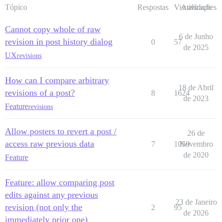
Tópico
Respostas
Visualizações
Atividade
Cannot copy whole of raw
6 de Junho
revision in post history dialog
0
57
de 2025
UX
revisions
How can I compare arbitrary
18 de Abril
revisions of a post?
8
1624
de 2023
Feature
revisions
Allow posters to revert a post /
26 de
access raw previous data
7
1059
Novembro
de 2020
Feature
Feature: allow comparing post
edits against any previous
23 de Janeiro
revision (not only the
2
95
de 2026
immediately prior one)