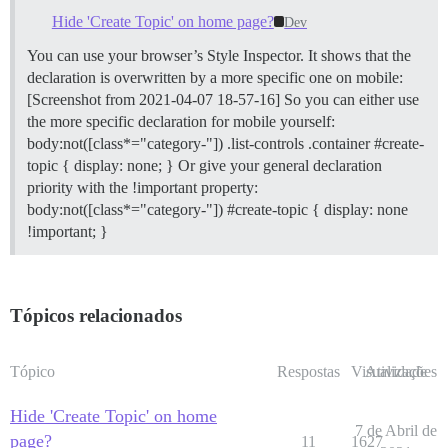
Hide 'Create Topic' on home page?
Dev
You can use your browser’s Style Inspector. It shows that the
declaration is overwritten by a more specific one on mobile:
[Screenshot from 2021-04-07 18-57-16] So you can either use
the more specific declaration for mobile yourself:
body:not([class*="category-"]) .list-controls .container #create-
topic { display: none; } Or give your general declaration
priority with the !important property:
body:not([class*="category-"]) #create-topic { display: none
!important; }
Tópicos relacionados
Tópico
Respostas
Visualizações
Atividade
Hide 'Create Topic' on home
7 de Abril de
page?
11
1627