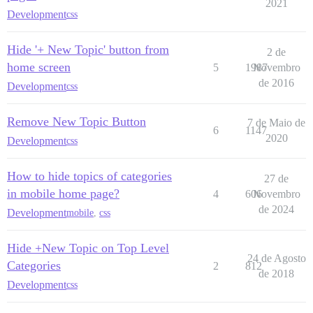
2021
Development
css
Hide '+ New Topic' button from
2 de
home screen
5
1987
Novembro
de 2016
Development
css
Remove New Topic Button
7 de Maio de
6
1147
2020
Development
css
How to hide topics of categories
27 de
in mobile home page?
4
606
Novembro
de 2024
Development
mobile
,
css
Hide +New Topic on Top Level
24 de Agosto
Categories
2
812
de 2018
Development
css