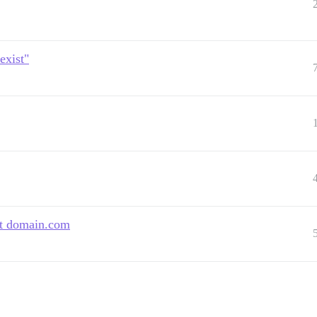
exist"
at domain.com