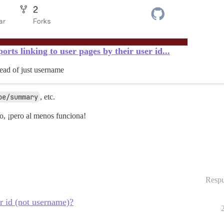
rts linking to user pages by their user id...
tead of just username
oe/summary
, etc.
o, ¡pero al menos funciona!
Respu
r id (not username)?