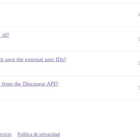
_id?
it save the external user IDs?
ID from the Discourse API?
rvicio
Política de privacidad