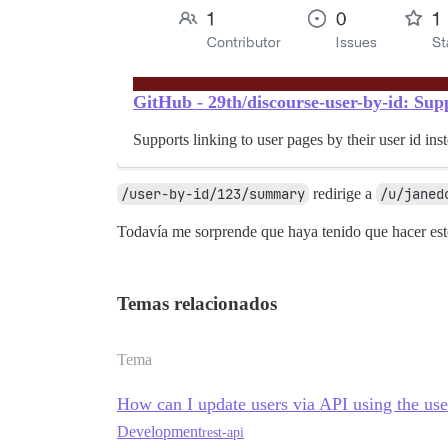
GitHub - 29th/discourse-user-by-id: Suppo
Supports linking to user pages by their user id ins
/user-by-id/123/summary
redirige a
/u/janed
Todavía me sorprende que haya tenido que hacer est
Temas relacionados
Tema
How can I update users via API using the use
Development
rest-api