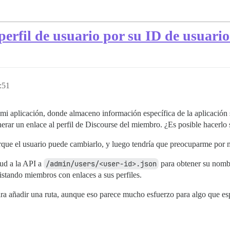
erfil de usuario por su ID de usuari
:51
 mi aplicación, donde almaceno información específica de la aplicació
nerar un enlace al perfil de Discourse del miembro. ¿Es posible hacerlo
que el usuario puede cambiarlo, y luego tendría que preocuparme por 
tud a la API a
/admin/users/<user-id>.json
para obtener su nombr
listando miembros con enlaces a sus perfiles.
ra añadir una ruta, aunque eso parece mucho esfuerzo para algo que esp