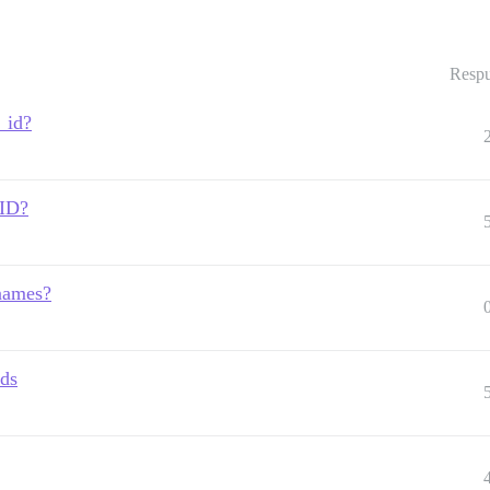
Respu
_id?
 ID?
names?
ids