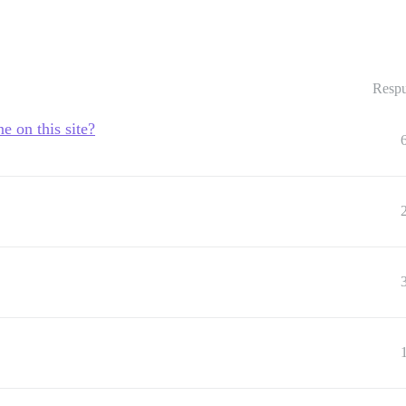
Respu
e on this site?