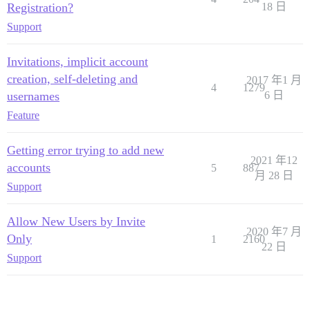
Registration?
18 日
Support
Invitations, implicit account
creation, self-deleting and
2017 年1 月
4
1279
usernames
6 日
Feature
Getting error trying to add new
2021 年12
accounts
5
887
月 28 日
Support
Allow New Users by Invite
2020 年7 月
Only
1
2160
22 日
Support