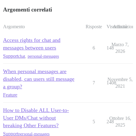
Argomenti correlati
Argomento
Risposte
Visualizzazioni
Attività
Access rights for chat and
Marzo 7,
messages between users
6
148
2026
Support
chat
,
personal-messages
When personal messages are
disabled, can users still message
Novembre 5,
7
1408
a group?
2021
Feature
How to Disable ALL User-to-
User DMs/Chat without
Ottobre 16,
5
248
breaking Other Features?
2025
Support
personal-messages