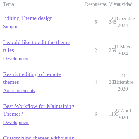
Tema
Respuestas
Vistas
Actividad
Editing Theme design
2 Diciembre
6
348
2024
Support
I would like to edit the theme
11 Mayo
rules
2
259
2024
Development
Restrict editing of remote
23
themes
4
2841
Diciembre
2020
Announcements
Best Workflow for Maintaining
27 Abril
Themes?
6
1193
2020
Development
Customizing themes without an