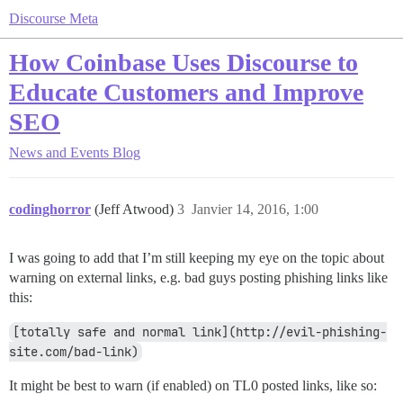
Discourse Meta
How Coinbase Uses Discourse to
Educate Customers and Improve
SEO
News and Events
Blog
codinghorror
(Jeff Atwood)
3
Janvier 14, 2016, 1:00
I was going to add that I’m still keeping my eye on the topic about
warning on external links, e.g. bad guys posting phishing links like
this:
[totally safe and normal link](http://evil-phishing-
site.com/bad-link)
It might be best to warn (if enabled) on TL0 posted links, like so: