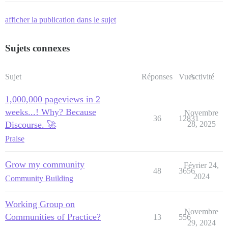
afficher la publication dans le sujet
Sujets connexes
Sujet
Réponses
Vues
Activité
1,000,000 pageviews in 2
weeks...! Why? Because
Novembre
36
12831
Discourse. 🚀
28, 2025
Praise
Grow my community
Février 24,
48
3656
2024
Community Building
Working Group on
Novembre
Communities of Practice?
13
556
29, 2024