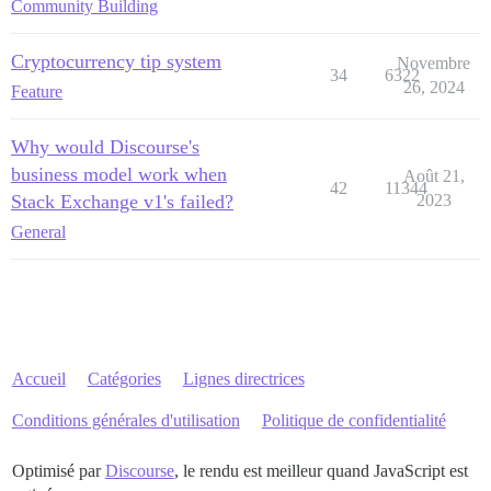
Community Building
Cryptocurrency tip system
Novembre
34
6322
26, 2024
Feature
Why would Discourse's
business model work when
Août 21,
42
11344
Stack Exchange v1's failed?
2023
General
Accueil
Catégories
Lignes directrices
Conditions générales d'utilisation
Politique de confidentialité
Optimisé par
Discourse
, le rendu est meilleur quand JavaScript est