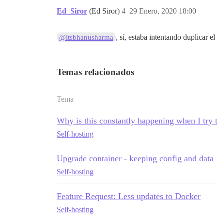
Ed_Siror
(Ed Siror)
4
29 Enero, 2020 18:00
, sí, estaba intentando duplicar 
@itsbhanusharma
Temas relacionados
Tema
Why is this constantly happening when I try 
Self-hosting
Upgrade container - keeping config and data
Self-hosting
Feature Request: Less updates to Docker
Self-hosting