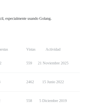
fícil, especialmente usando Golang.
estas
Vistas
Actividad
2
559
21 Noviembre 2025
8
2462
15 Junio 2022
2
558
5 Diciembre 2019