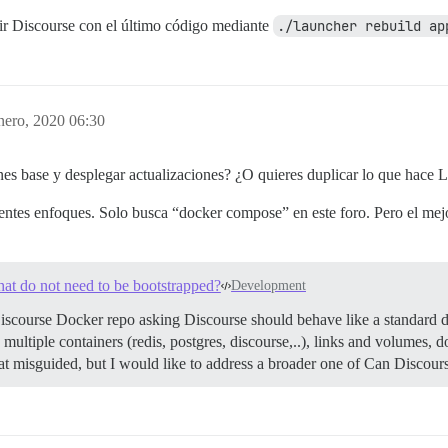
ir Discourse con el último código mediante
./launcher rebuild ap
nero, 2020 06:30
s base y desplegar actualizaciones? ¿O quieres duplicar lo que hace L
entes enfoques. Solo busca “docker compose” en este foro. Pero el mejo
at do not need to be bootstrapped?
Development
Discourse Docker repo asking Discourse should behave like a standard d
e multiple containers (redis, postgres, discourse,..), links and volumes
 misguided, but I would like to address a broader one of Can Discour