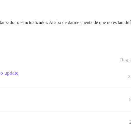
el lanzador o el actualizador. Acabo de darme cuenta de que no es tan di
Respu
to update
2