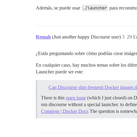
Además, se puede usar
./launcher
para reconstru
Remah
(Just another happy Discourse user)
3
29 E
¿Estás preguntando sobre cómo podrías crear imágene
En cualquier caso, hay muchos temas sobre los difer
Launcher puede ser este:
Can Discourse ship frequent Docker images th
There is this
open issue
(which I just closed) on 
run discourse without a special launcher. to defin
Compose | Docker Docs
The question is somewhat