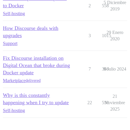
5 Diciembre
to Docker
2
558
2019
Self-hosting
How Discourse deals with
29 Enero
upgrades
3
1015
2020
Support
Fix Discourse installation on
Digital Ocean that broke during
7
366
9 Julio 2024
Docker update
Marketplace
delivered
Why is this constantly
21
happening when I try to update
22
558
Noviembre
2025
Self-hosting