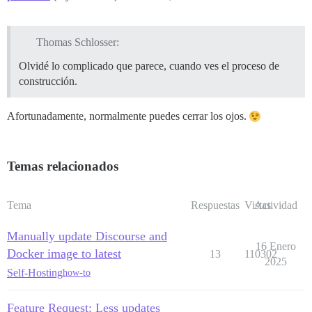
Thomas Schlosser:
Olvidé lo complicado que parece, cuando ves el proceso de
construcción.
Afortunadamente, normalmente puedes cerrar los ojos.
Temas relacionados
Tema
Respuestas
Vistas
Actividad
Manually update Discourse and
16 Enero
Docker image to latest
13
110302
2025
Self-Hosting
how-to
Feature Request: Less updates