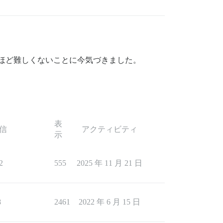
れほど難しくないことに今気づきました。
表
信
アクティビティ
示
2
555
2025 年 11 月 21 日
8
2461
2022 年 6 月 15 日