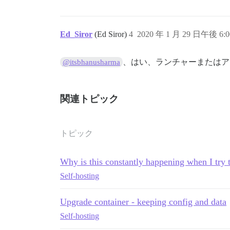
Ed_Siror
(Ed Siror)
4
2020 年 1 月 29 日午後 6:0
、はい、ランチャーまたはア
@itsbhanusharma
関連トピック
トピック
Why is this constantly happening when I try 
Self-hosting
Upgrade container - keeping config and data
Self-hosting