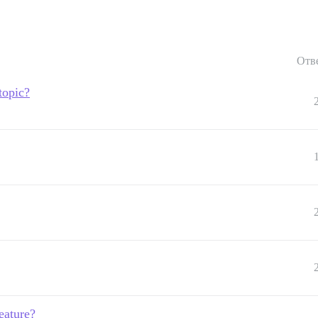
Отв
topic?
eature?