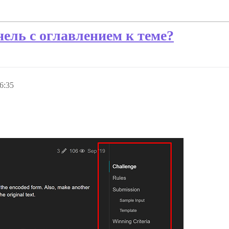
ель с оглавлением к теме?
6:35