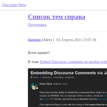
Discourse Meta
Список тем справа
Поддержка
daemon
(Alex)
1
03.Апрель.2021 23:07:36
Всем привет!
В теме
Embed Discourse comments on another websi