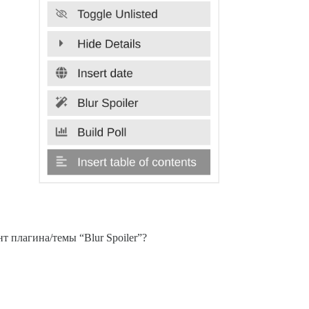
т плагина/темы “Blur Spoiler”?