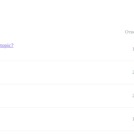
Отв
 topic?