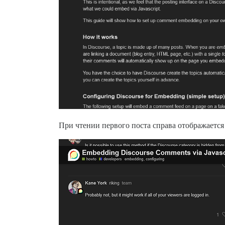
При чтении первого поста справа отображается 