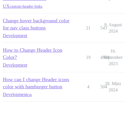
UX
custom-header-links
Change hover background color
9. August
for nav class buttons
21
543
2024
Development
How to Change Header Icon
16.
Color?
19
4988
September
2023
Development
How can I change Header icons
28. März
color with hamburger button
4
504
2024
Development
css