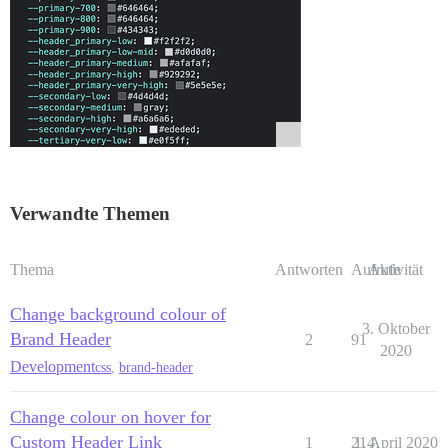
Verwandte Themen
Thema
Antworten
Aufrufe
Aktivität
Change background colour of
3. Oktober
Brand Header
2
91
2020
Development
css
,
brand-header
Change colour on hover for
Custom Header Link
1
214
1. April 2020