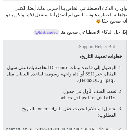
واو، رد الذكاء الاصطناعي الخاص بنا أخبرني بذلك أيضًا، لكنني
تجاهلته باعتباره هلوسة لأنني لم أصدق أننا سنفعل
ذلك
، ولكن يبدو
أنه صحيح حقًا
إذًا، حل الذكاء الاصطناعي صحيح هنا
@lilstranded
Support Helper Bot:
خطوات تحديث التاريخ:
الوصول إلى قاعدة بيانات Discourse الخاصة بك (على سبيل
المثال، عبر SSH أو أداة واجهة رسومية لقاعدة البيانات مثل
psql
أو HeidiSQL).
تحديد الصف الأول في جدول
.
schema_migration_details
تشغيل استعلام لتحديث حقل
created_at
بالتاريخ
المطلوب:
 created_at = '2016-01-01 00:00:00' WHERE id = 1;
