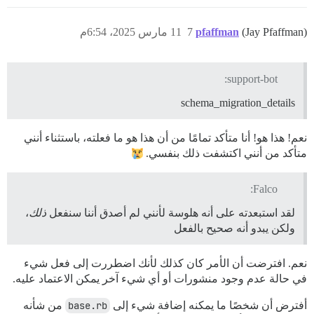
(Jay Pfaffman)
pfaffman
7
11 مارس 2025، 6:54م
support-bot:
schema_migration_details
نعم! هذا هو! أنا متأكد تمامًا من أن هذا هو ما فعلته، باستثناء أنني
متأكد من أنني اكتشفت ذلك بنفسي.
Falco:
لقد استبعدته على أنه هلوسة لأنني لم أصدق أننا سنفعل
ذلك
،
ولكن يبدو أنه صحيح بالفعل
نعم. افترضت أن الأمر كان كذلك لأنك اضطررت إلى فعل شيء
في حالة عدم وجود منشورات أو أي شيء آخر يمكن الاعتماد عليه.
أفترض أن شخصًا ما يمكنه إضافة شيء إلى
base.rb
من شأنه