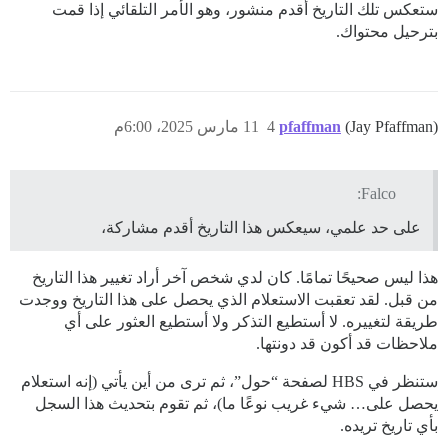
ستعكس تلك التاريخ أقدم منشور، وهو الأمر التلقائي إذا قمت
بترحيل محتواك.
(Jay Pfaffman)
pfaffman
4
11 مارس 2025، 6:00م
Falco:
على حد علمي، سيعكس هذا التاريخ أقدم مشاركة،
هذا ليس صحيحًا تمامًا. كان لدي شخص آخر أراد تغيير هذا التاريخ
من قبل. لقد تعقبت الاستعلام الذي يحصل على هذا التاريخ ووجدت
طريقة لتغييره. لا أستطيع التذكر ولا أستطيع العثور على أي
ملاحظات قد أكون قد دونتها.
ستنظر في HBS لصفحة “حول”، ثم ترى من أين يأتي (إنه استعلام
يحصل على… شيء غريب نوعًا ما)، ثم تقوم بتحديث هذا السجل
بأي تاريخ تريده.