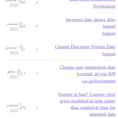
686
4
2020
Development
Incorrect date shows after
8 سبتمبر
import
626
9
2021
Support
Change Discourse System Date
19 ديسمبر
97
1
2024
Support
Change user registration date
28 يوليو
(created_at) via API
1417
7
2021
Development
rest-api
Feature or bug? Crawler view
gives modified-at time rather
7 سبتمبر
than created-at time for
476
1
2022
migrated data