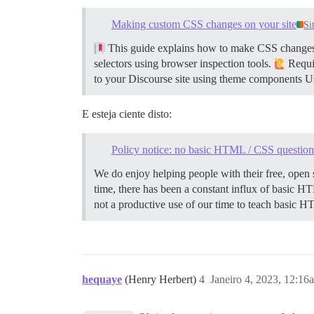
Making custom CSS changes on your site
Si
This guide explains how to make CSS changes o
selectors using browser inspection tools.
Requir
to your Discourse site using theme components Usi
E esteja ciente disto:
Policy notice: no basic HTML / CSS question
We do enjoy helping people with their free, open 
time, there has been a constant influx of basic H
not a productive use of our time to teach basi
hequaye
(Henry Herbert)
4
Janeiro 4, 2023, 12:16