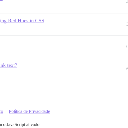
ging Red Hues in CSS
ink text?
ço
Política de Privacidade
m o JavaScript ativado