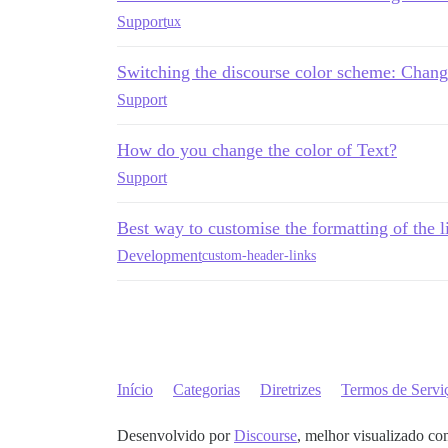
Support
ux
Switching the discourse color scheme: Chan
Support
How do you change the color of Text?
Support
Best way to customise the formatting of the l
Development
custom-header-links
Início
Categorias
Diretrizes
Termos de Servi
Desenvolvido por
Discourse
, melhor visualizado co