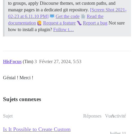
to groups, apply Discourse themes, set custom paths, and
manage pages in a dedicated git repository.
[Screen Shot 2021-
02-23 at 6.11.10 PM]
Get the code
Read the
documentation
Request a feature
Report a bug
Not sure
how to install a plugin?
Follow t…
HisFocus
(Tim)
3
Février 27, 2024, 5:53
Génial ! Merci !
Sujets connexes
Sujet
Réponses
Vues
Activité
Is It Possible to Create Custom
Juillet 11,