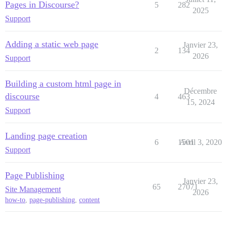
Pages in Discourse?
5
282
2025
Support
Adding a static web page
Janvier 23,
2
134
2026
Support
Building a custom html page in
Décembre
discourse
4
463
15, 2024
Support
Landing page creation
6
1501
Avril 3, 2020
Support
Page Publishing
Janvier 23,
65
27071
Site Management
2026
how-to
,
page-publishing
,
content