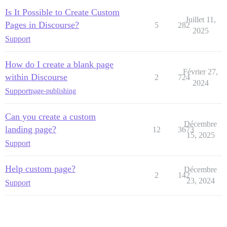
Is It Possible to Create Custom
Juillet 11,
Pages in Discourse?
5
282
2025
Support
How do I create a blank page
Février 27,
within Discourse
2
724
2024
Support
page-publishing
Can you create a custom
Décembre
landing page?
12
3673
15, 2025
Support
Help custom page?
Décembre
2
142
23, 2024
Support