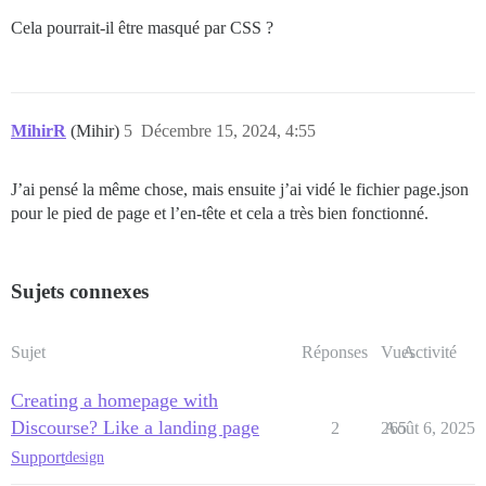
Cela pourrait-il être masqué par CSS ?
MihirR
(Mihir)
5
Décembre 15, 2024, 4:55
J’ai pensé la même chose, mais ensuite j’ai vidé le fichier page.json
pour le pied de page et l’en-tête et cela a très bien fonctionné.
Sujets connexes
Sujet
Réponses
Vues
Activité
Creating a homepage with
Discourse? Like a landing page
2
265
Août 6, 2025
Support
design