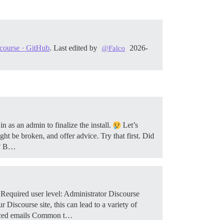
course · GitHub
. Last edited by
2026-
@Falco
n as an admin to finalize the install.
Let’s
ght be broken, and offer advice. Try that first.
Did
ly? B…
Required user level: Administrator Discourse
 Discourse site, this can lead to a variety of
ounced emails Common t…