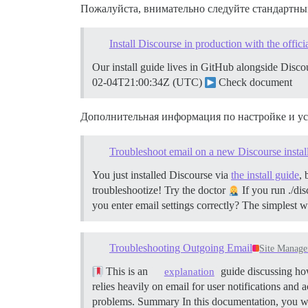
Пожалуйста, внимательно следуйте стандартны
Install Discourse in production with the offici
Our install guide lives in GitHub alongside Disco
02-04T21:00:34Z (UTC)
Check document
Дополнительная информация по настройке и ус
Troubleshoot email on a new Discourse instal
You just installed Discourse via
the install guide
, 
troubleshootize!
Try the doctor
If you run ./dis
you enter email settings correctly? The simplest 
Troubleshooting Outgoing Email
Site Manag
This is an
guide discussing ho
explanation
relies heavily on email for user notifications and 
problems.
Summary In this documentation, you wi