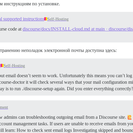
м инструкциям по установке.
al supported instructions
Self-Hosting
urse code at
discourse/docs/INSTALL-cloud.md at main · discourse/dis
транению неполадок электронной почты доступна здесь:
l
Self-Hosting
but email doesn’t seem to work. Unfortunately this means you can’t log i
course-doctor it will check several ways that your mail configuration mi
way is to run ./discourse-setup again. Did you enter everything correct
ement
w admins can troubleshooting outgoing email from a Discourse site.
account management tasks. If users are unable to receive emails from your
ll learn: How to check sent email logs Investigating skipped and b