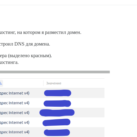
хостинг, на котором я разместил домен.
астроил DNS для домена.
вера (выделено красным).
остинга.