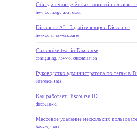
Объединение учётных записей пользовате
how-to
,
merge-user
,
users
Discourse AI - Задайте вопрос Discourse
how-to
,
ai
,
ask-discourse
Customize text in Discourse
configuring
,
how-to
,
customization
Руководство администратора по тегам в Di
reference
,
tags
Как работает Discourse ID
discourse-id
Массовое удаление нескольких пользоват
how-to
,
users