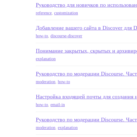
Руководство для новичков по использован
reference
,
customization
Добавление вашего сайта в Discover для D
how-to
,
discourse-discover
Понимание закрытых, скрытых и архивир
explanation
Руководство по модерации Discourse. Час
moderation
,
how-to
Настройка входящей почты для создания
how-to
,
email-in
Руководство по модерации Discourse. Част
moderation
,
explanation