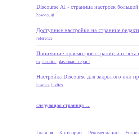
Discourse AI - страница настроек большо
how-to
,
ai
Доступные настройки на странице редакт
reference
Понимание просмотров страниц и отчета 
explanation
,
dashboard-reports
Настройка Discourse для закрытого или п
how-to
,
invites
следующая страница →
Главная
Категории
Рекомендации
Услов