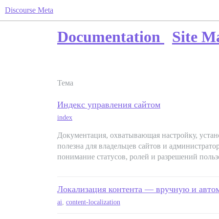
Discourse Meta
Documentation
Site M
Тема
Индекс управления сайтом
index
Документация, охватывающая настройку, устан
полезна для владельцев сайтов и администрато
понимание статусов, ролей и разрешений польз
Локализация контента — вручную и автом
ai
,
content-localization