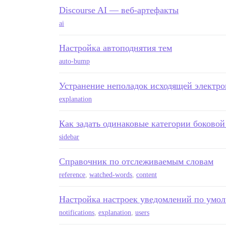
Discourse AI — веб-артефакты
ai
Настройка автоподнятия тем
auto-bump
Устранение неполадок исходящей электр
explanation
Как задать одинаковые категории боковой
sidebar
Справочник по отслеживаемым словам
reference
,
watched-words
,
content
Настройка настроек уведомлений по умол
notifications
,
explanation
,
users