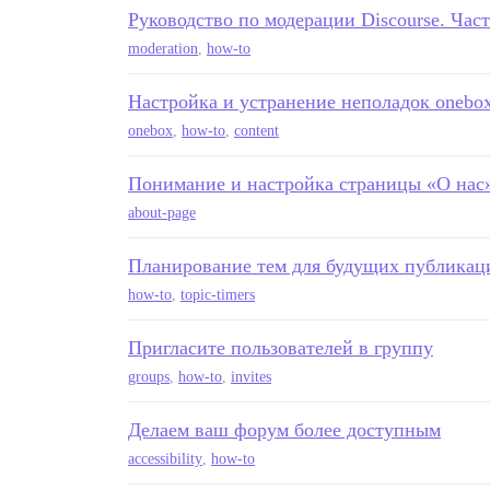
Руководство по модерации Discourse. Час
moderation
,
how-to
Настройка и устранение неполадок onebo
onebox
,
how-to
,
content
Понимание и настройка страницы «О нас
about-page
Планирование тем для будущих публикац
how-to
,
topic-timers
Пригласите пользователей в группу
groups
,
how-to
,
invites
Делаем ваш форум более доступным
accessibility
,
how-to