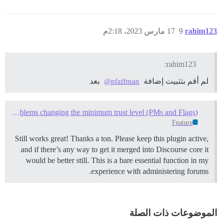
rahim123
9
17 مارس 2023، 2:18م
rahim123:
لم أقم بتثبيت إضافة
بعد
@pfaffman
Problems changing the minimum trust level (PMs and Flags)
Feature
Still works great! Thanks a ton. Please keep this plugin active,
and if there’s any way to get it merged into Discourse core it
would be better still. This is a bare essential function in my
experience with administering forums.
الموضوعات ذات الصلة