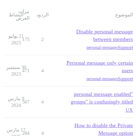
مرات
الموضوع
الردود
النشاط
العرض
Disable personal message
21 يوليو
between members
175
2
2025
Support
personal-messages
Personal message only certain
30 سبتمبر
users
471
4
2023
Support
personal-messages
"personal message enabled
9 مارس
groups" is confusingly titled
567
4
2024
UX
How to disable the Private
17 مارس
Message option
284
4