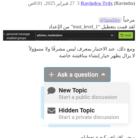
(Ravindra)
Ravindra-Trdx
3
27 فبراير 2025، 8:01ص
مرحباً
@SaraDev
لقد قمت بتعطيل “trust_level_1” من الإعداد
ومع ذلك، عند الاختبار بمعرف ليس مشرفًا ولا مسؤولاً
لا يزال يظهر خيار إنشاء مناقشة خاصة
يرجى اقتراح - كيفية تعطيله