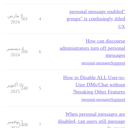
"personal message enabled
9 مارس
groups" is confusingly titled
561
4
2024
UX
How can discourse
administrators turn off personal
4 ديسمبر
206
6
2024
messages
Support
personal-messages
How to Disable ALL User-to-
User DMs/Chat without
16 أكتوبر
248
5
2025
breaking Other Features?
Support
personal-messages
When personal messages are
disabled, can users still message
5 نوفمبر
1408
7
2021