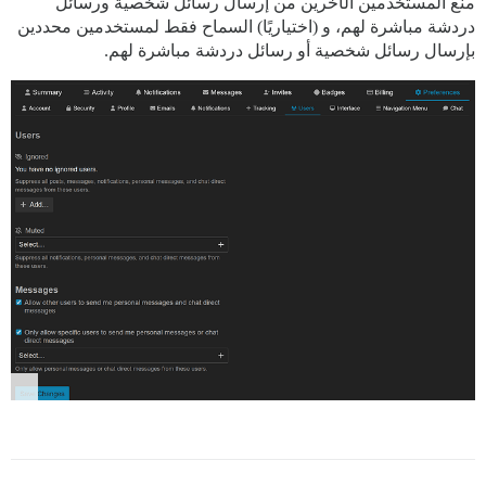
منع المستخدمين الآخرين من إرسال رسائل شخصية ورسائل
دردشة مباشرة لهم، و (اختياريًا) السماح فقط لمستخدمين محددين
بإرسال رسائل شخصية أو رسائل دردشة مباشرة لهم.