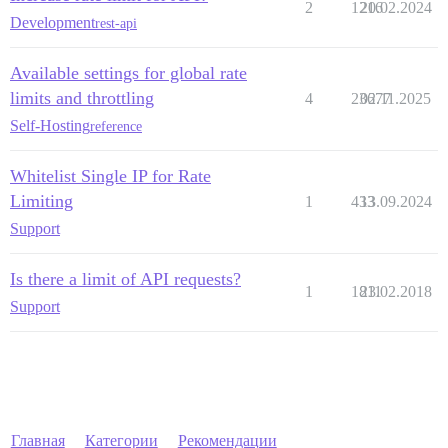
2
1216
20.02.2024
Development
rest-api
Available settings for global rate
limits and throttling
4
23677
02.11.2025
Self-Hosting
reference
Whitelist Single IP for Rate
Limiting
1
433
13.09.2024
Support
Is there a limit of API requests?
1
1811
23.02.2018
Support
Главная
Категории
Рекомендации