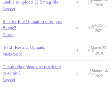
unable to upload 12.2 meg file
4
134
2026
Support
Restrict File Upload to Group or
Agosto 7,
Badge?
4
835
2021
Feature
[Paid] Restrict Uploads
Marzo 22,
4
946
2019
Marketplace
Can media uploads be restricted
Ottobre 13,
to admin?
3
545
2022
Support