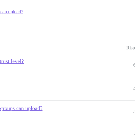
 can upload?
Risp
trust level?
 groups can upload?