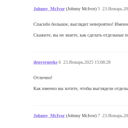
.topic-list .posters {

    width: auto !important;

Johnny_McIvor
(Johnny McIvor)
5
23.Январь.20
    max-width: 146px !important;

Спасибо большое, выглядит невероятно! Именно 
Скажите, вы не знаете, как сделать отдельные
denvergeeks
6
23.Январь.2025 15:08:28
Отлично!
Как именно вы хотите, чтобы выглядели отдел
Johnny_McIvor
(Johnny McIvor)
7
23.Январь.20