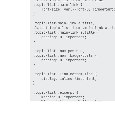
.topic-list .main-link {

    font-size: var(--font-0) !important;
}

.topic-list-main-link a.title,

.latest-topic-list-item .main-link a.tit
.topic-list .main-link a.title {

    padding: 0 !important;

}

.topic-list .num.posts a,

.topic-list .num .badge-posts {

    padding: 0 !important;

}

.topic-list .link-bottom-line {

    display: inline !important;

}

.topic-list .excerpt {

    margin: 0 !important;

    line-height: normal !important;

}
