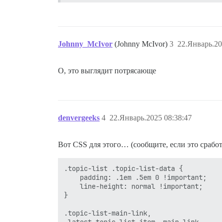
Johnny_McIvor
(Johnny McIvor)
3
22.Январь.20
О, это выглядит потрясающе
denvergeeks
4
22.Январь.2025 08:38:47
Вот CSS для этого… (сообщите, если это сработ
.topic-list .topic-list-data {

    padding: .1em .5em 0 !important;

    line-height: normal !important;

}

.topic-list-main-link,

.latest-topic-list-item .main-link,
