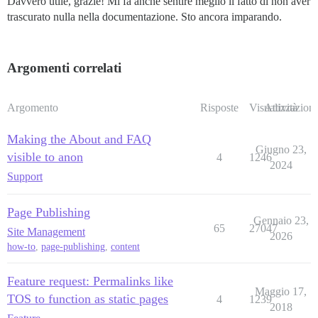
Davvero utile, grazie! Mi fa anche sentire meglio il fatto di non aver
trascurato nulla nella documentazione. Sto ancora imparando.
Argomenti correlati
Argomento
Risposte
Visualizzazioni
Attività
Making the About and FAQ
Giugno 23,
visible to anon
4
1246
2024
Support
Page Publishing
Gennaio 23,
65
27047
Site Management
2026
how-to
,
page-publishing
,
content
Feature request: Permalinks like
Maggio 17,
TOS to function as static pages
4
1239
2018