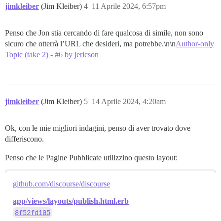
jimkleiber
(Jim Kleiber)
4
11 Aprile 2024, 6:57pm
Penso che Jon stia cercando di fare qualcosa di simile, non sono
sicuro che otterrà l’URL che desideri, ma potrebbe.\n\n
Author-only
Topic (take 2) - #6 by jericson
jimkleiber
(Jim Kleiber)
5
14 Aprile 2024, 4:20am
Ok, con le mie migliori indagini, penso di aver trovato dove
differiscono.
Penso che le Pagine Pubblicate utilizzino questo layout:
github.com/discourse/discourse
app/views/layouts/publish.html.erb
8f52fd105