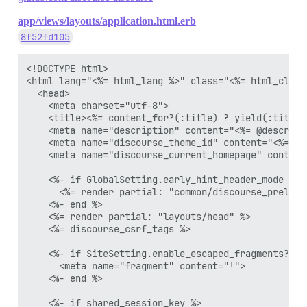
app/views/layouts/application.html.erb
8f52fd105
<!DOCTYPE html>

<html lang="<%= html_lang %>" class="<%= html_classe
  <head>

    <meta charset="utf-8">

    <title><%= content_for?(:title) ? yield(:title)
    <meta name="description" content="<%= @descript
    <meta name="discourse_theme_id" content="<%= the
    <meta name="discourse_current_homepage" content
    <%- if GlobalSetting.early_hint_header_mode == "
      <%= render partial: "common/discourse_preload_
    <%- end %>

    <%= render partial: "layouts/head" %>

    <%= discourse_csrf_tags %>

    <%- if SiteSetting.enable_escaped_fragments? %>

      <meta name="fragment" content="!">

    <%- end %>
