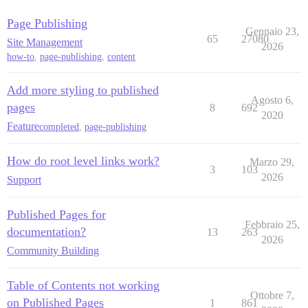
Page Publishing
Gennaio 23,
65
27080
Site Management
2026
how-to
,
page-publishing
,
content
Add more styling to published
Agosto 6,
pages
8
692
2020
Feature
completed
,
page-publishing
How do root level links work?
Marzo 29,
3
103
2026
Support
Published Pages for
Febbraio 25,
documentation?
13
263
2026
Community Building
Table of Contents not working
Ottobre 7,
on Published Pages
1
861