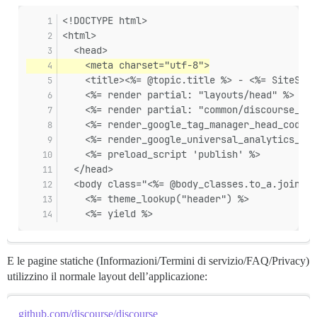
<!DOCTYPE html>
<html>
  <head>
    <meta charset="utf-8">
    <title><%= @topic.title %> - <%= SiteSett
    <%= render partial: "layouts/head" %>
    <%= render partial: "common/discourse_pub
    <%= render_google_tag_manager_head_code %
    <%= render_google_universal_analytics_cod
    <%= preload_script 'publish' %>
  </head>
  <body class="<%= @body_classes.to_a.join(' 
    <%= theme_lookup("header") %>
    <%= yield %>
E le pagine statiche (Informazioni/Termini di servizio/FAQ/Privacy)
utilizzino il normale layout dell’applicazione:
github.com/discourse/discourse