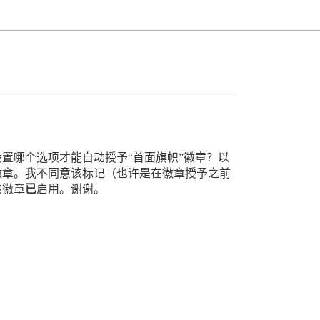
置哪个选项才能自动授予“首面旗帜”徽章？以
徽章。我不同意该标记（也许是在徽章授予之前
该徽章
已
启用。谢谢。