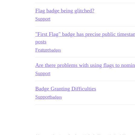
Flag badge being glitched?
Support
"First Flag" badge has precise public timesta
posts
Feature
badges
Are there problems with using flags to nomin
Support
Badge Granting Difficulties
Support
badges