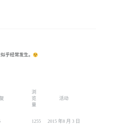
这似乎经常发生。
浏
复
览
活动
量
5
1255
2015 年8 月 3 日