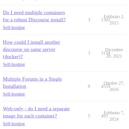
Do I need multiple containers
Febbraio 2,
for a robust Discourse install?
3
1302
2015
Self-hosting
How could I install another
discourse on same server
Dicembre
3
1134
(docker)?
20, 2021
Self-hosting
Multiple Forums in a Single
Ottobre 27,
Installation
9
4559
2016
Self-hosting
Web-only - do I need a separate
Febbraio 7,
image for each container?
5
495
2024
Self-hosting