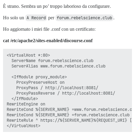
È strano. Sembra un po’ troppo laborioso da configurare.
Ho solo un
A Record
per
forum.rebelscience.club
.
Ho aggiornato i miei file .conf con un certificato:
cat /etc/apache2/sites-enabled/discourse.conf
<VirtualHost *:80>

  ServerName forum.rebelscience.club

  ServerAlias www.forum.rebelscience.club

  <IfModule proxy_module>

    ProxyPreserveHost on

    ProxyPass / http://localhost:8081/

    ProxyPassReverse / http://localhost:8081/

  </IfModule>

RewriteEngine on

RewriteCond %{SERVER_NAME} =www.forum.rebelscience.clu
RewriteCond %{SERVER_NAME} =forum.rebelscience.club

RewriteRule ^ https://%{SERVER_NAME}%{REQUEST_URI} [EN