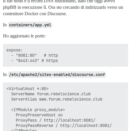
Il file hosts e il record DNS funzionano, dato che oggi avevo
phpBB in esecuzione lì. Ora sto cercando di indirizzarlo verso un
contenitore Docker con Discourse.
In
containers/app.yml
Ho aggiornato le porte:
expose:

  - "8081:80"   # http

In
/etc/apache2/sites-enabled/discourse.conf
<VirtualHost *:80>

  ServerName forum.rebelscience.club

  ServerAlias www.forum.rebelscience.club

  <IfModule proxy_module>

    ProxyPreserveHost on

    ProxyPass / http://localhost:8081/

    ProxyPassReverse / http://localhost:8081/

  </IfModule>
