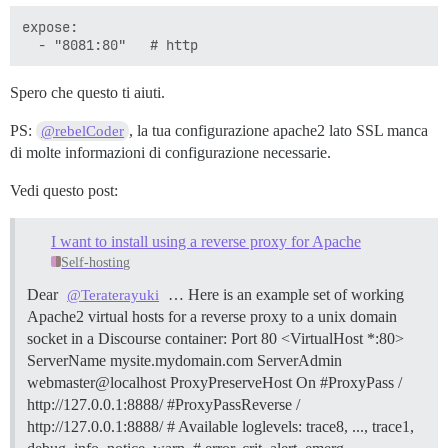
expose:

Spero che questo ti aiuti.
PS:
, la tua configurazione apache2 lato SSL manca
@rebelCoder
di molte informazioni di configurazione necessarie.
Vedi questo post:
I want to install using a reverse proxy for Apache
Self-hosting
Dear
… Here is an example set of working
@Teraterayuki
Apache2 virtual hosts for a reverse proxy to a unix domain
socket in a Discourse container: Port 80 <VirtualHost *:80>
ServerName mysite.mydomain.com ServerAdmin
webmaster@localhost ProxyPreserveHost On #ProxyPass /
http://127.0.0.1:8888/ #ProxyPassReverse /
http://127.0.0.1:8888/ # Available loglevels: trace8, ..., trace1,