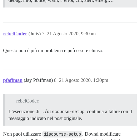
debug, info, notice, warn, # error, crit, alert, emerg.…
rebelCoder
(Juris)
7
21 Agosto 2020, 9:30am
Questo non è più un problema e può essere chiuso.
pfaffman
(Jay Pfaffman)
8
21 Agosto 2020, 1:20pm
rebelCoder:
L’esecuzione di
./discourse-setup
continua a fallire con il
messaggio indicato nel post originale.
Non puoi utilizzare
discourse-setup
. Dovrai modificare