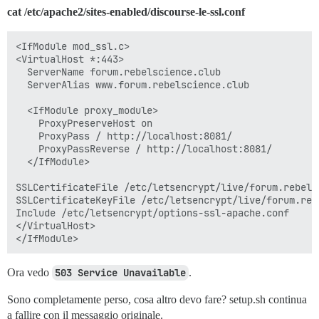
cat /etc/apache2/sites-enabled/discourse-le-ssl.conf
<IfModule mod_ssl.c>

<VirtualHost *:443>

  ServerName forum.rebelscience.club

  ServerAlias www.forum.rebelscience.club

  <IfModule proxy_module>

    ProxyPreserveHost on

    ProxyPass / http://localhost:8081/

    ProxyPassReverse / http://localhost:8081/

  </IfModule>

SSLCertificateFile /etc/letsencrypt/live/forum.rebels
SSLCertificateKeyFile /etc/letsencrypt/live/forum.reb
Include /etc/letsencrypt/options-ssl-apache.conf

</VirtualHost>

Ora vedo
503 Service Unavailable
.
Sono completamente perso, cosa altro devo fare? setup.sh continua
a fallire con il messaggio originale.