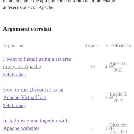
manualmente il file app.yml come descritto nei topic relativi
all’esecuzione con Apache.
Argomenti correlati
Argomento
Risposte
Visualizzazioni
Attività
I want to install using a reverse
Agosto 8,
proxy for Apache
13
4696
2021
Self-hosting
How to run Discourse as an
Luglio 6,
Apache VirtualHost
4
2686
2020
Self-hosting
Install discourse together with
Dicembre
Apache websites
4
1847
28, 2020