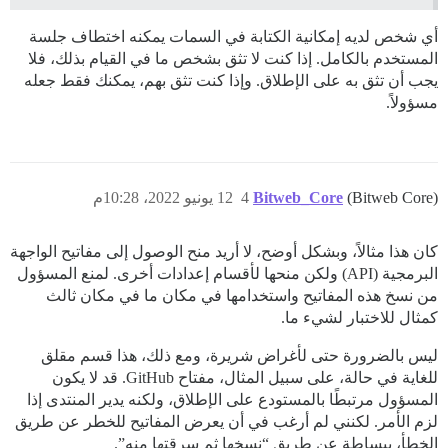
أي شخص لديه إمكانية الكتابة في السمات يمكنه اختطاف جلسة
المستخدم بالكامل. إذا كنت لا تثق بشخص ما في القيام بذلك، فلا
يجب أن تثق به على الإطلاق. وإذا كنت تثق بهم، يمكنك فقط جعله
مسؤولاً.
(Bitweb Core)
Bitweb_Core
4
12 يونيو 2022، 10:28م
كان هذا مثالاً، وبشكل أوضح، لا أريد منح الوصول إلى مفاتيح الواجهة
البرمجية (API) ولكن منحها لأقسام إعدادات أخرى. لمنع المسؤول
من نسخ هذه المفاتيح واستخدامها في مكان ما في مكان ثالث
كمثال للاختبار لشيء ما.
ليس بالضرورة حتى لأغراض شريرة، ومع ذلك، هذا قسم مقلق
للغاية في حالة، على سبيل المثال، مفتاح GitHub. قد لا يكون
المسؤول مرتبطًا بالمستودع على الإطلاق، ولكنه يدير المنتدى إذا
لزم الأمر. لكنني لم أرغب في أن يعرض المفاتيح للخطر عن طريق
الخطأ، ببساطة عن طريق “نسخها ثم سرقتها منه”.