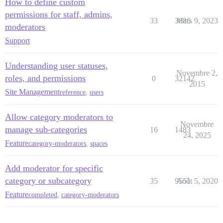
How to define custom
permissions for staff, admins,
33
3886
Mars 9, 2023
moderators
Support
Understanding user statuses,
Novembre 2,
roles, and permissions
0
32142
2015
Site Management
reference
,
users
Allow category moderators to
Novembre
manage sub-categories
16
1483
24, 2025
Feature
category-moderators
,
spaces
Add moderator for specific
category or subcategory
35
9551
Août 5, 2020
Feature
completed
,
category-moderators