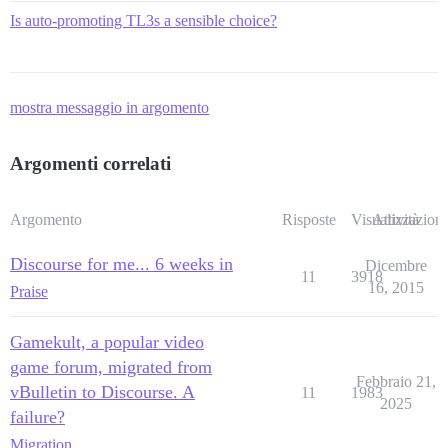
Is auto-promoting TL3s a sensible choice?
mostra messaggio in argomento
Argomenti correlati
Argomento
Risposte
Visualizzazioni
Attività
Discourse for me... 6 weeks in
Dicembre
11
3918
16, 2015
Praise
Gamekult, a popular video
game forum, migrated from
Febbraio 21,
vBulletin to Discourse. A
11
1983
2025
failure?
Migration