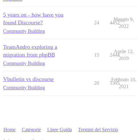
5 years on - how have you
Maggio 9,
found Discourse?
24
4452
2022
Community Building
TeamAndro exploring a
Aprile 12,
migration from phpBB
15
2444
2019
Community Building
Vbulletin vs discourse
Febbraio 10,
20
5305
2021
Community Building
Home
Categorie
Linee Guida
Termini del Servizio