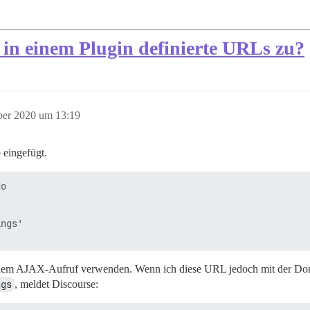
uf in einem Plugin definierte URLs zu?
ber 2020 um 13:19
 eingefügt.
o

ngs'

in einem AJAX-Aufruf verwenden. Wenn ich diese URL jedoch mit der D
ngs
, meldet Discourse: