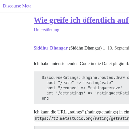
Discourse Meta
Wie greife ich öffentlich a
Unterstützung
Siddhu_Dhangar
(Siddhu Dhangar)
1
10. Septem
Ich habe untenstehenden Code in die Datei plugin.rb
  DiscourseRatings::Engine.routes.draw d
    post "/rate" => "rating#rate"

    post "/remove" => "rating#remove"

    get '/getratings' => 'rating#getRati
Ich kann die URL „ratings“ (/rating/getratings) 
https://t2.metastudio.org/rating/getrati