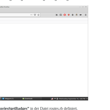
gories#getBadges”
in der Datei routes.rb definiert.