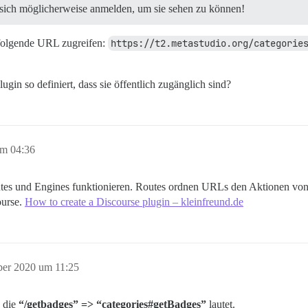
n sich möglicherweise anmelden, um sie sehen zu können!
 folgende URL zugreifen:
https://t2.metastudio.org/categorie
in so definiert, dass sie öffentlich zugänglich sind?
um 04:36
tes und Engines funktionieren. Routes ordnen URLs den Aktionen von 
ourse.
How to create a Discourse plugin – kleinfreund.de
ber 2020 um 11:25
, die
“/getbadges” => “categories#getBadges”
lautet.