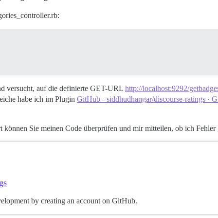
ries_controller.rb:
und versucht, auf die definierte GET-URL
http://localhost:9292/getbadge
eiche habe ich im Plugin
GitHub - siddhudhangar/discourse-ratings · 
können Sie meinen Code überprüfen und mir mitteilen, ob ich Fehler
gs
velopment by creating an account on GitHub.