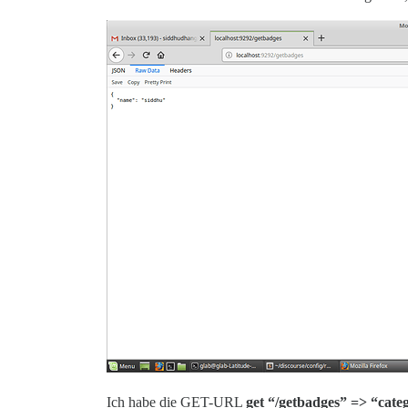
Ich habe die GET-URL
get “/getbadges” => “cate