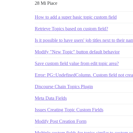
28 Mi Piace
How to add a super basic topic custom field
Retrieve Topics based on custom field?
Is it possible to have users' job titles next to their n
Modify "New Topic" button default behavior
Save custom field value from edit topic area?
Error: PG::UndefinedColumn. Custom field not cre
Discourse Chain Topics Plugin
Meta Data Fields
Issues Creating Topic Custom Fields
Modify Post Creation Form
Multiple custom fields for topics similar to custom us