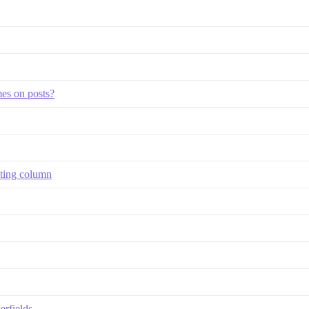
ames on posts?
ating column
erfields