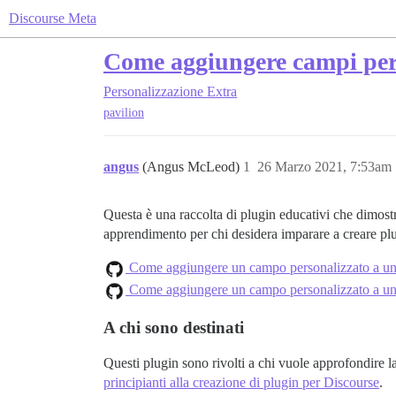
Discourse Meta
Come aggiungere campi pers
Personalizzazione
Extra
pavilion
angus
(Angus McLeod)
1
26 Marzo 2021, 7:53am
Questa è una raccolta di plugin educativi che dimos
apprendimento per chi desidera imparare a creare pl
Come aggiungere un campo personalizzato a u
Come aggiungere un campo personalizzato a un
A chi sono destinati
Questi plugin sono rivolti a chi vuole approfondire l
principianti alla creazione di plugin per Discourse
.