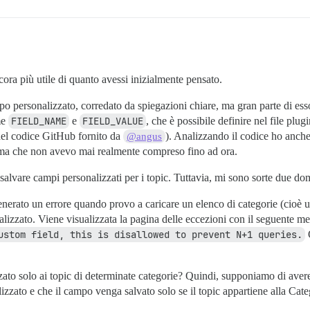
ncora più utile di quanto avessi inizialmente pensato.
o personalizzato, corredato da spiegazioni chiare, ma gran parte di esso
me
FIELD_NAME
e
FIELD_VALUE
, che è possibile definire nel file plug
a del codice GitHub fornito da
). Analizzando il codice ho anch
@angus
 ma che non avevo mai realmente compreso fino ad ora.
 salvare campi personalizzati per i topic. Tuttavia, mi sono sorte due d
nerato un errore quando provo a caricare un elenco di categorie (cioè un
lizzato. Viene visualizzata la pagina delle eccezioni con il seguente me
ustom field, this is disallowed to prevent N+1 queries.
Q
ato solo ai topic di determinate categorie? Quindi, supponiamo di avere
zzato e che il campo venga salvato solo se il topic appartiene alla Categ