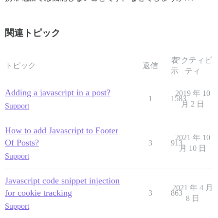
関連トピック
表
アクティビ
トピック
返信
示
ティ
Adding a javascript in a post?
2019 年 10
1
1583
月 2 日
Support
How to add Javascript to Footer
2021 年 10
Of Posts?
3
913
月 10 日
Support
Javascript code snippet injection
2021 年 4 月
for cookie tracking
3
863
8 日
Support