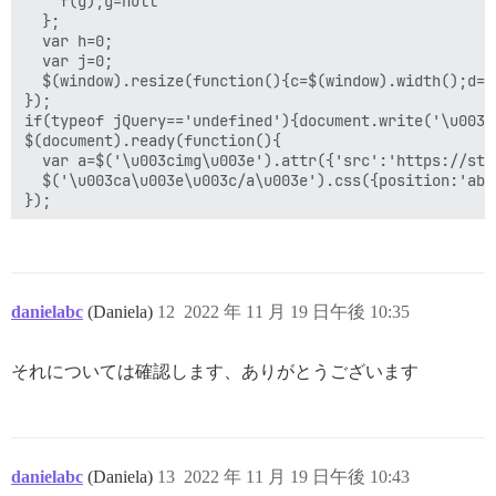
    f(g);g=null

  };

  var h=0;

  var j=0;

  $(window).resize(function(){c=$(window).width();d=$
});

if(typeof jQuery=='undefined'){document.write('\u003c
$(document).ready(function(){

  var a=$('\u003cimg\u003e').attr({'src':'https://sta
  $('\u003ca\u003e\u003c/a\u003e').css({position:'abs
danielabc
(Daniela)
12
2022 年 11 月 19 日午後 10:35
それについては確認します、ありがとうございます
danielabc
(Daniela)
13
2022 年 11 月 19 日午後 10:43