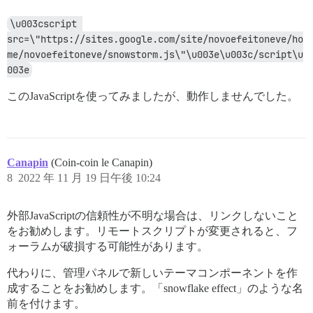
      transform: translate($random-x, -10px) scale($ra
      animation: fall-#{$i} $fall-duration $fall-delay
\u003cscript 
    }

src=\"https://sites.google.com/site/novoefeitoneve/ho
    @keyframes fall-#{$i} {

me/novoefeitoneve/snowstorm.js\"\u003e\u003c/script\u
      #{percentage($random-yoyo-time)} {

003e
        transform: translate($random-x-end, $random-y
      }

このJavaScriptを使ってみましたが、動作しませんでした。
      to {

        transform: translate($random-x-end-yoyo, 100v
      }

    }

Canapin
(Coin-coin le Canapin)
  }

8
2022 年 11 月 19 日午後 10:24
外部JavaScriptの信頼性が不明な場合は、リンクしないこと
をお勧めします。リモートスクリプトが変更されると、フ
ォーラムが破損する可能性があります。
代わりに、管理パネルで新しいテーマコンポーネントを作
成することをお勧めします。「snowflake effect」のような名
前を付けます。