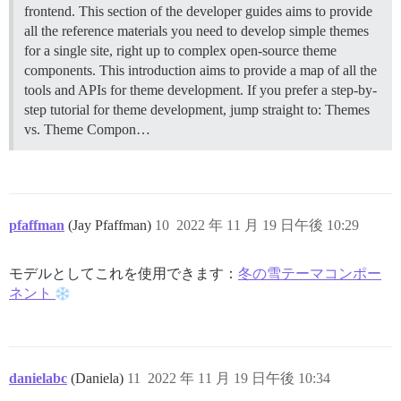
frontend. This section of the developer guides aims to provide
all the reference materials you need to develop simple themes
for a single site, right up to complex open-source theme
components. This introduction aims to provide a map of all the
tools and APIs for theme development. If you prefer a step-by-
step tutorial for theme development, jump straight to:
Themes
vs. Theme Compon…
pfaffman
(Jay Pfaffman)
10
2022 年 11 月 19 日午後 10:29
モデルとしてこれを使用できます：
冬の雪テーマコンポー
ネント
danielabc
(Daniela)
11
2022 年 11 月 19 日午後 10:34