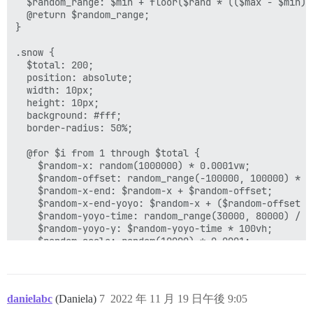
  $random_range: $min + floor($rand * (($max - $min) +
  @return $random_range;

}

.snow {

  $total: 200;

  position: absolute;

  width: 10px;

  height: 10px;

  background: #fff;

  border-radius: 50%;

  @for $i from 1 through $total {

    $random-x: random(1000000) * 0.0001vw;

    $random-offset: random_range(-100000, 100000) * 0.
    $random-x-end: $random-x + $random-offset;

    $random-x-end-yoyo: $random-x + ($random-offset / 
    $random-yoyo-time: random_range(30000, 80000) / 10
    $random-yoyo-y: $random-yoyo-time * 100vh;

    $random-scale: random(10000) * 0.0001;

    $fall-duration: random_range(10, 30) * 1s;

    $fall-delay: random(30) * -1s;

    &:nth-child(#{$i}) {

danielabc
(Daniela)
7
2022 年 11 月 19 日午後 9:05
      opacity: random(10000) * 0.0001;
