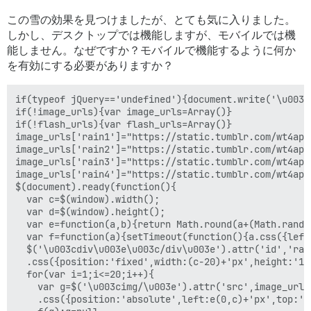
この雪の効果を見つけましたが、とても気に入りました。
しかし、デスクトップでは機能しますが、モバイルでは機
能しません。なぜですか？モバイルで機能するように何か
を有効にする必要がありますか？
if(typeof jQuery=='undefined'){document.write('\u003c
if(!image_urls){var image_urls=Array()}

if(!flash_urls){var flash_urls=Array()}

image_urls['rain1']="https://static.tumblr.com/wt4apy
image_urls['rain2']="https://static.tumblr.com/wt4apy
image_urls['rain3']="https://static.tumblr.com/wt4apy
image_urls['rain4']="https://static.tumblr.com/wt4apy
$(document).ready(function(){

  var c=$(window).width();

  var d=$(window).height();

  var e=function(a,b){return Math.round(a+(Math.random
  var f=function(a){setTimeout(function(){a.css({left
  $('\u003cdiv\u003e\u003c/div\u003e').attr('id','rain
  .css({position:'fixed',width:(c-20)+'px',height:'1p
  for(var i=1;i<=20;i++){

    var g=$('\u003cimg/\u003e').attr('src',image_urls[
    .css({position:'absolute',left:e(0,c)+'px',top:'-