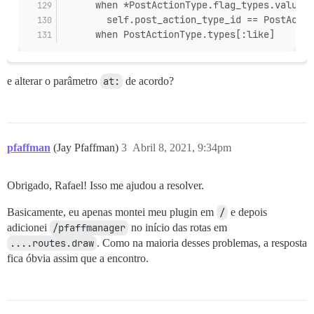
      when *PostActionType.flag_types.values
        self.post_action_type_id == PostActio
      when PostActionType.types[:like]
e alterar o parâmetro
at:
de acordo?
pfaffman
(Jay Pfaffman)
3
Abril 8, 2021, 9:34pm
Obrigado, Rafael! Isso me ajudou a resolver.
Basicamente, eu apenas montei meu plugin em
/
e depois
adicionei
/pfaffmanager
no início das rotas em
....routes.draw
. Como na maioria desses problemas, a resposta
fica óbvia assim que a encontro.