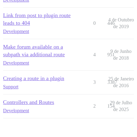
Link from post to plugin route
4 de Outubro
leads to 404
0
446
de 2019
Development
Make forum available on a
9 de Junho
subpath via additional route
4
951
de 2018
Development
Creating a route in a plugin
25 de Janeiro
3
3387
de 2016
Support
Controllers and Routes
29 de Julho
2
154
de 2025
Development