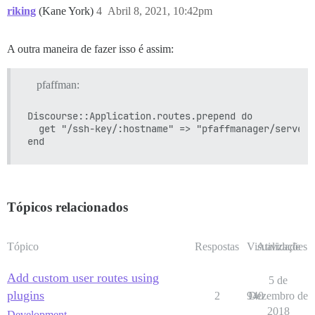
riking
(Kane York)
4
Abril 8, 2021, 10:42pm
A outra maneira de fazer isso é assim:
pfaffman:
Discourse::Application.routes.prepend do

  get "/ssh-key/:hostname" => "pfaffmanager/serverk
Tópicos relacionados
Tópico
Respostas
Visualizações
Atividade
Add custom user routes using
5 de
plugins
2
940
Dezembro de
2018
Development