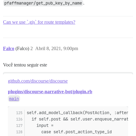
pfaffmanager/get_pub_key_by_name
.
Can we use `.gjs` for route templates?
Falco
(Falco)
2
Abril 8, 2021, 9:00pm
Você tentou seguir este
github.com/discourse/discourse
plugins/discourse-narrative-bot/plugin.rb
main
self.add_model_callback(PostAction, :after_co
  if self.post && self.user.enqueue_narrative
    input =
      case self.post_action_type_id